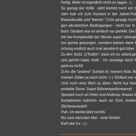
Fer­tig. Mehr ist ei­gent­lich nicht zu sagen ;-).
So genug der Kri­tik - jetzt kommt noch ein bi
Jahr hab ich zum Kon­zert in der Ja­kob-F
Raum­akus­tik und "klei­ner" Chor ge­sagt. Auch
gen akus­ti­schen Be­din­gun­gen - nicht nur in 
tisch. Ges­tern war es ein­fach nur per­fekt. 
mit der Kom­ple­xität der Stücke super rüber­g
nur ge­ni­al ge­sun­gen, son­dern kamen dank M
schung end­lich auch mal akus­tisch gut rüber.
Zu den Solis: 1)"Kat­rin", dass ich es selbst g
und gehört habe: Holli - ich ver­nei­ge mich! 
geht es nicht!
2) An die "an­de­re" So­lis­tin (lt. mei­nen Kids: B
mei­nen Zei­ten ja noch nicht ;-) ): Ein­fach nur
Und noch eine Wort zu allen: Nicht nur klas
per­fek­te Show. Super Bühnen­per­for­mance!
Spe­zi­ell noch an Peter und An­dre­as: Klas­se Mo
Kom­pli­ment natürlich auch an Dich, An­drea
Stücke­aus­wahl!
Puh, ich denke jetzt reichts.
Bis zum nächs­ten Mal - viele Grüße!
Ralf (der Ex ;-) )