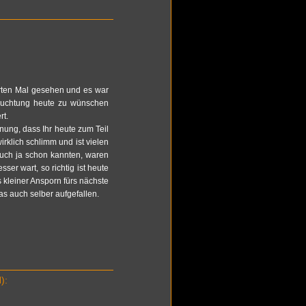
ten Mal ge­se­hen und es war
euch­tung heute zu wünschen
rt.
­nung, dass Ihr heute zum Teil
rk­lich schlimm und ist vie­len
r Euch ja schon kann­ten, waren
ser wart, so rich­tig ist heute
 klei­ner An­sporn fürs nächste
 auch sel­ber auf­ge­fal­len.
):