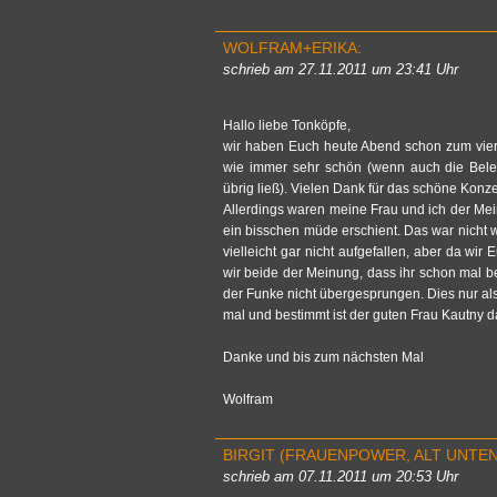
WOLF­RAM+ERIKA:
schrieb am 27.11.2011 um 23:41 Uhr
Hallo liebe Tonköpfe,
wir haben Euch heute Abend schon zum vier­
wie immer sehr schön (wenn auch die Be­l
übrig ließ). Vie­len Dank für das schöne Kon­ze
Al­ler­dings waren meine Frau und ich der Mei
ein biss­chen müde er­schient. Das war nicht wi
viel­leicht gar nicht auf­ge­fal­len, aber da wi
wir beide der Mei­nung, dass ihr schon mal bes­
der Funke nicht über­ge­sprun­gen. Dies nur als
mal und be­stimmt ist der guten Frau Kau­t­ny das
Danke und bis zum nächs­ten Mal
Wolf­ram
BIR­GIT (FRAU­EN­POWER, ALT UNTEN
schrieb am 07.11.2011 um 20:53 Uhr