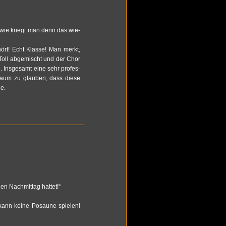
 - wie kriegt man denn das wie­
ört! Echt Klas­se! Man merkt,
Toll ab­ge­mischt und der Chor
 Ins­ge­samt eine sehr pro­fes­
n. Kaum zu glau­ben, dass diese
e.
n Nach­mit­tag hat­tet!“
ann keine Po­sau­ne spie­len!