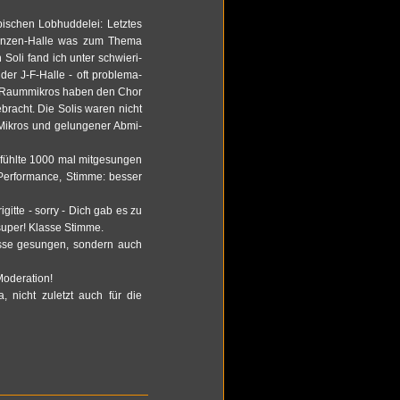
­schen Lob­hud­de­lei: Letz­tes
ran­zen-Hal­le was zum Thema
 Soli fand ich unter schwie­ri­
der J-F-Hal­le - oft pro­ble­ma­
Die Raum­mi­kros haben den Chor
e­bracht. Die Solis waren nicht
i­kros und ge­lun­ge­ner Ab­mi­
efühlte 1000 mal mit­ge­sun­gen
Per­for­mance, Stim­me: bes­ser
ri­git­te - sorry - Dich gab es zu
 super! Klas­se Stim­me.
­se ge­sun­gen, son­dern auch
­de­ra­ti­on!
, nicht zu­letzt auch für die