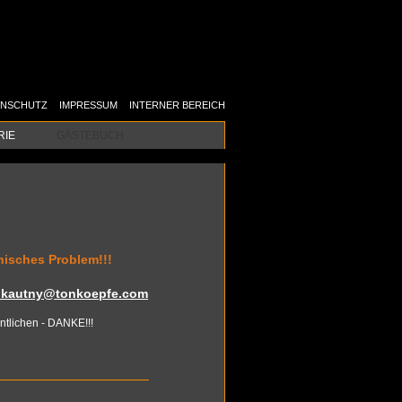
ENSCHUTZ
IMPRESSUM
INTERNER BEREICH
RIE
GÄSTEBUCH
ni­sches Pro­blem!!!
.​kautny@​tonkoepfe.​com
nt­li­chen - DANKE!!!