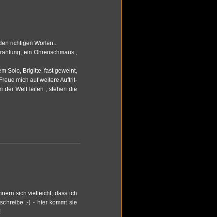
 rich­ti­gen Wor­ten...
trah­lung, ein Oh­ren­schmaus.,
 Solo, Bri­git­te, fast ge­weint,
eue mich auf wei­te­re Auf­trit­
n der Welt tei­len , ste­hen die
nern sich viel­leicht, dass ich
ik schrei­be ;-) - hier kommt sie
!