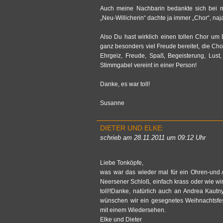
Auch meine Nach­ba­rin be­dank­te sich bei mi
„Neu-Wil­li­che­rin“ dach­te ja immer „Chor“, na
Also Du hast wirk­lich einen tol­len Chor um 
ganz be­son­ders viel Freu­de be­rei­tet, die Chor­l
Ehr­geiz, Freu­de, Spaß, Be­geis­te­rung, Lu
Stimm­ga­bel ver­eint in einer Per­son!
Danke, es war toll!
Su­san­ne
DIE­T­ER UND ELKE:
schrieb am 28.11.2011 um 09:12 Uhr
Liebe Tonköpfe,
was war das wie­der mal für ein Oh­ren-und
Neer­sener Schloß, ein­fach krass oder wie wi
toll!!Danke, natürlich auch an An­drea Kau­t­ny,
wünschen wir ein ge­seg­ne­tes Weih­nachts­
mit einem Wie­der­se­hen.
Elke und Die­t­er