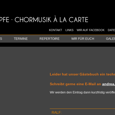
KONTAKT
LINKS
WIR AUF FACEBOOK
DAT
S
TERMINE
REPERTOIRE
WIR FÜR EUCH
GALE
Lei­der hat unser Gäste­buch ein tech­
Schreibt gerne eine E-Mail an
andrea
Wir wer­den den Ein­trag dann kurz­fris­tig veröffe
RALF: