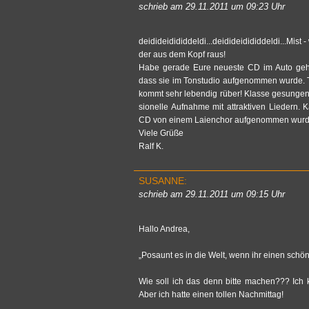
schrieb am 29.11.2011 um 09:23 Uhr
deidideidididdeldi...​deidideidididdeldi...​Mist
der aus dem Kopf raus!
Habe ge­ra­de Eure neu­es­te CD im Auto geh
dass sie im Ton­stu­dio auf­ge­nom­men wurde. 
kommt sehr le­ben­dig rüber! Klas­se ge­sun­gen.
sio­nel­le Auf­nah­me mit at­trak­ti­ven Lie­der
CD von einem Lai­en­chor auf­ge­nom­men wurd
Viele Grüße
Ralf K.
SU­SAN­NE:
schrieb am 29.11.2011 um 09:15 Uhr
Hallo An­drea,
„Po­saunt es in die Welt, wenn ihr einen schöne
Wie soll ich das denn bitte ma­chen??? Ich k
Aber ich hatte einen tol­len Nach­mit­tag!