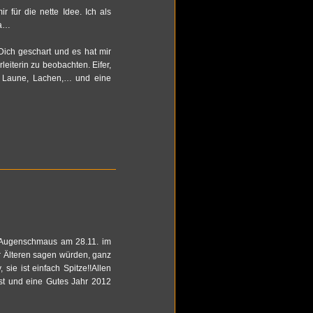
r für die nette Idee. Ich als
ja…
Dich ge­schart und es hat mir
ei­te­rin zu be­ob­ach­ten. Eifer,
st, Laune, La­chen,… und eine
 Au­gen­schmaus am 28.11. im
r Älte­ren sagen würden, ganz
 sie ist ein­fach Spit­ze!!Allen
fest und eine Gutes Jahr 2012