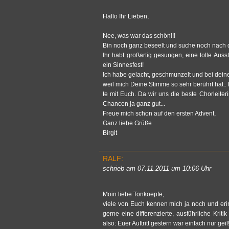
Hallo Ihr Lie­ben,
Nee, was war das schön!!!
Bin noch ganz be­seelt und suche noch nach den
Ihr habt großartig ge­sun­gen, eine tolle Aus­s
ein Sin­nes­fest!
Ich habe ge­lacht, ge­schmun­zelt und bei dei­nem
weil mich Deine Stim­me so sehr berührt hat.. Fr
te mit Euch. Da wir uns die beste Chor­lei­te­ri
Chan­cen ja ganz gut...
Freue mich schon auf den ers­ten Ad­vent,
Ganz liebe Grüße
Bir­git
RALF:
schrieb am 07.11.2011 um 10:06 Uhr
Moin liebe Ton­ko­e­p­fe,
viele von Euch ken­nen mich ja noch und er­in­
gerne eine dif­fe­ren­zier­te, ausführ­li­che Kri­t
also: Euer Auf­tritt ges­tern war ein­fach nur geil